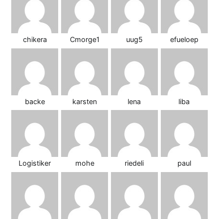
chikera
Cmorge1
uug5
efueloep
backe
karsten
lena
liba
Logistiker
mohe
riedeli
paul