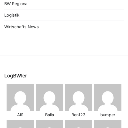
BW Regional
Logistik
Wirtschafts News
LogBWler
Ali1
Balla
Ben123
bumper