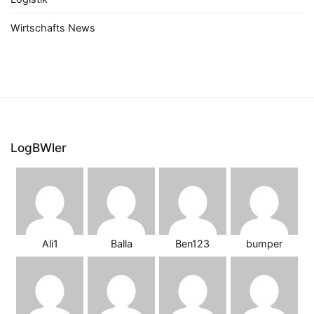
Wirtschafts News
LogBWler
Ali1
Balla
Ben123
bumper