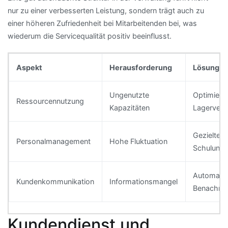
nur zu einer verbesserten Leistung, sondern trägt auch zu
einer höheren Zufriedenheit bei Mitarbeitenden bei, was
wiederum die Servicequalität positiv beeinflusst.
Aspekt
Herausforderung
Lösung
Ungenutzte
Optimiert
Ressourcennutzung
Kapazitäten
Lagerverw
Gezielte
Personalmanagement
Hohe Fluktuation
Schulung
Automatis
Kundenkommunikation
Informationsmangel
Benachric
Kundendienst und