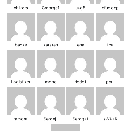
chikera
Cmorge1
uug5
efueloep
backe
karsten
lena
liba
Logistiker
mohe
riedeli
paul
ramonti
Sergej1
Seroga1
sWKzR