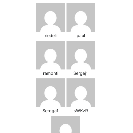
riedeli
paul
ramonti
Sergej1
Seroga1
sWKzR