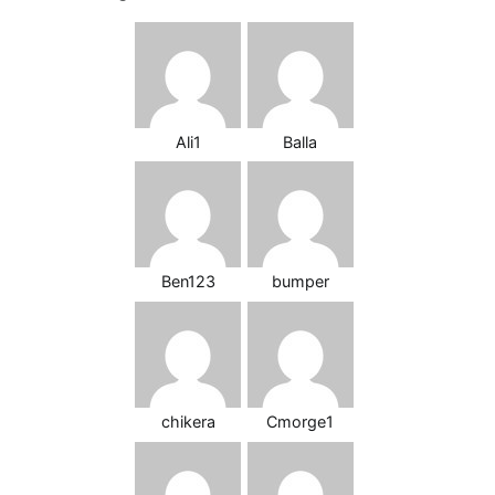
Ali1
Balla
Ben123
bumper
chikera
Cmorge1