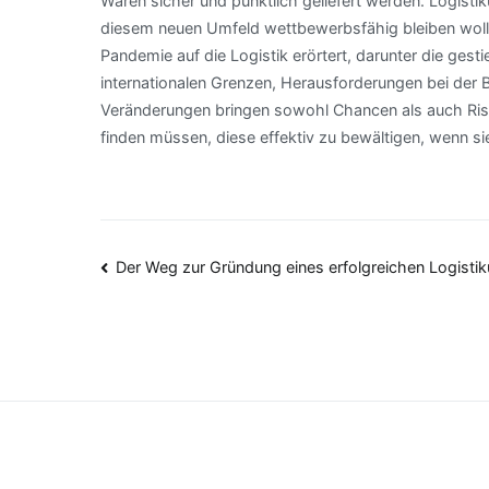
Waren sicher und pünktlich geliefert werden. Logist
diesem neuen Umfeld wettbewerbsfähig bleiben wolle
Pandemie auf die Logistik erörtert, darunter die ges
internationalen Grenzen, Herausforderungen bei der 
Veränderungen bringen sowohl Chancen als auch Risi
finden müssen, diese effektiv zu bewältigen, wenn sie
Beitragsnavigation
Der Weg zur Gründung eines erfolgreichen Logist