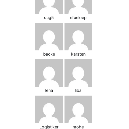
uug5
efueloep
backe
karsten
lena
liba
Logistiker
mohe